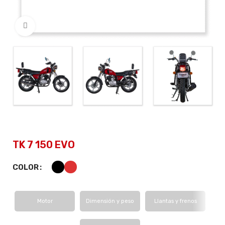
Click to enlarge
TK 7 150 EVO
COLOR
Motor
Dimensión y peso
Llantas y frenos