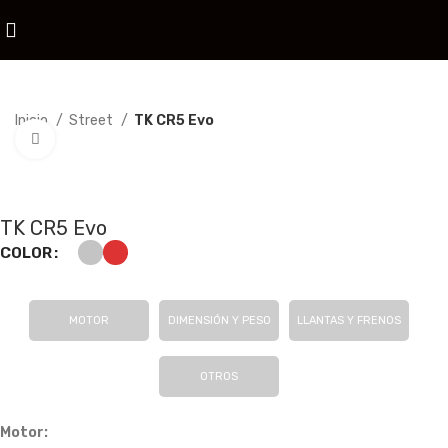
Inicio
Street
TK CR5 Evo
Click to enlarge
TK CR5 Evo
COLOR
MOTOR
DIMENSIÓN Y PESO
LLANTAS Y FRENOS
OTROS
Motor: