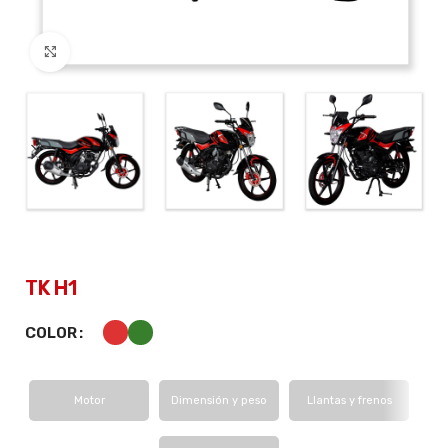
Click to enlarge
TK H1
COLOR
Motor
Dimensión y peso
Llantas y frenos